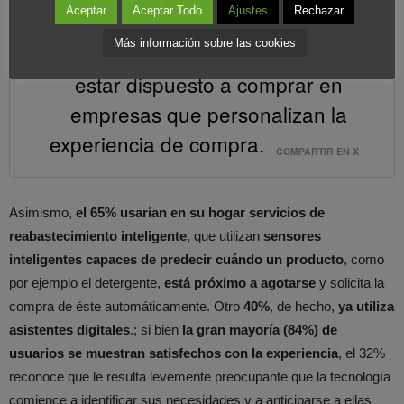
Aceptar
Aceptar Todo
Ajustes
Rechazar
Más información sobre las cookies
El 42% de los consumidores afirma
estar dispuesto a comprar en
empresas que personalizan la
experiencia de compra.
COMPARTIR EN X
Asimismo,
el 65% usarían en su hogar servicios de
reabastecimiento inteligente
, que utilizan
sensores
inteligentes capaces de predecir cuándo un producto
, como
por ejemplo el detergente,
está próximo a agotarse
y solicita la
compra de éste automáticamente. Otro
40%
, de hecho,
ya utiliza
asistentes digitales
.; si bien
la gran mayoría (84%) de
usuarios se muestran satisfechos con la experiencia
, el 32%
reconoce que le resulta levemente preocupante que la tecnología
comience a identificar sus necesidades y a anticiparse a ellas