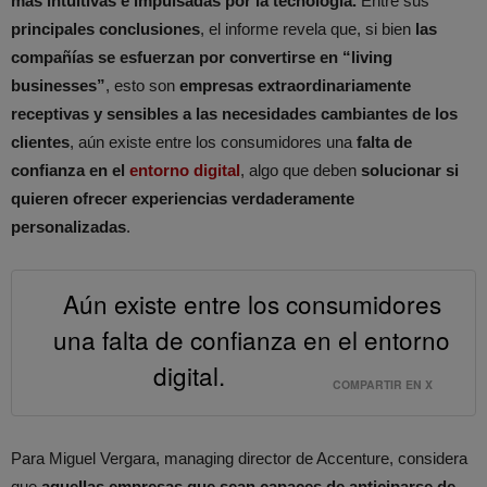
más intuitivas e impulsadas por la tecnología.
Entre sus
principales conclusiones
, el informe revela que, si bien
las
compañías se esfuerzan por convertirse en “living
businesses”
, esto son
empresas extraordinariamente
receptivas y sensibles a las necesidades cambiantes de los
clientes
, aún existe entre los consumidores una
falta de
confianza en el
entorno digital
, algo que deben
solucionar si
quieren ofrecer experiencias verdaderamente
personalizadas
.
Aún existe entre los consumidores
una falta de confianza en el entorno
digital.
COMPARTIR EN X
Para Miguel Vergara, managing director de Accenture, considera
que
aquellas empresas que sean capaces de anticiparse de