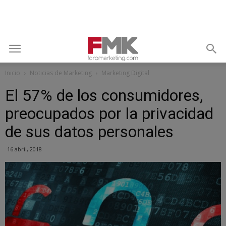
Inicio
Noticias de Marketing
Marketing Digital
El 57% de los consumidores,
preocupados por la privacidad
de sus datos personales
16 abril, 2018