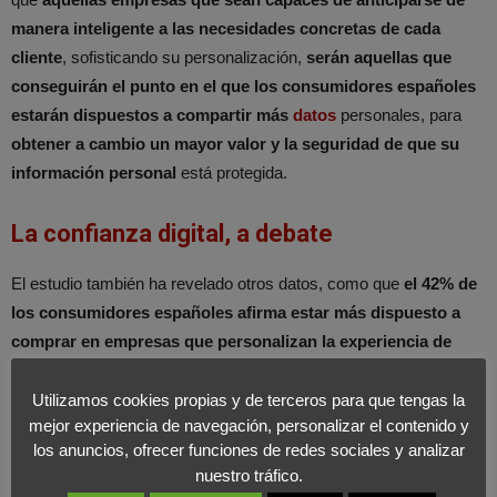
manera inteligente a las necesidades concretas de cada
cliente
, sofisticando su personalización,
serán aquellas que
conseguirán el punto en el que los consumidores españoles
estarán dispuestos a compartir más
datos
personales, para
obtener a cambio un mayor valor y la seguridad de que su
información personal
está protegida.
La confianza digital, a debate
El estudio también ha revelado otros datos, como que
el 42% de
los consumidores españoles afirma estar más dispuesto a
comprar en empresas que personalizan la experiencia de
compra
, siempre y cuando su confianza no se vea
comprometida. El 37%, además, considera que las tecnologías y
Utilizamos cookies propias y de terceros para que tengas la
mejor experiencia de navegación, personalizar el contenido y
servicios inteligentes que aprenden sobre sus necesidades y
los anuncios, ofrecer funciones de redes sociales y analizar
preferencias personales de forma continua, mejorarán en última
nuestro tráfico.
instancia la experiencia del cliente.