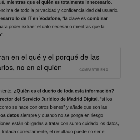
é, mientras que el quién es totalmente innecesario.
cima de todo la privacidad y confidencialidad del usuario.
desarrollo de IT en Vodafone
, “la clave es
combinar
ara poder extraer el dato necesario mientras que la
”.
an en el qué y el porqué de las
rios, no en el quién
COMPARTIR EN X
niente.
¿Quién es el dueño de toda esta información?
irector del Servicio Jurídico de Madrid Digital,
“si los
se como se hace con otros bienes” y añade que son las
tos datos
siempre y cuando no se ponga en riesgo
iones están obligadas a tratar con sumo cuidado los datos,
 tratada correctamente, el resultado puede no ser el