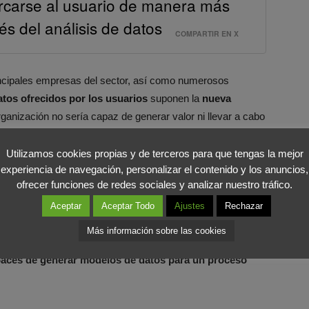
ercarse al usuario de manera más
és del análisis de datos
COMPARTIR EN X
rincipales empresas del sector, así como numerosos
atos ofrecidos por los usuarios
suponen la
nueva
rganización no sería capaz de generar valor ni llevar a cabo
os los objetivos fijados de cara a
ofrecer una mayor y
 según afirman expertos en
Big data
, esta información
Utilizamos cookies propias y de terceros para que tengas la mejor
experiencia de navegación, personalizar el contenido y los anuncios,
ero no individual, por lo que es indispensable medir,
ofrecer funciones de redes sociales y analizar nuestro tráfico.
tiendo obtener una gran base de datos gracias a la cual
se
nducta. Se trata de la
necesidad de unir datos
Aceptar
Aceptar Todo
Ajustes
Rechazar
s patrones,
ya que no todos los datos son relevantes; y es
Más información sobre las cookies
desechar aquellos inútiles para quedarse con los
aces de generar modelos de datos para un proceso