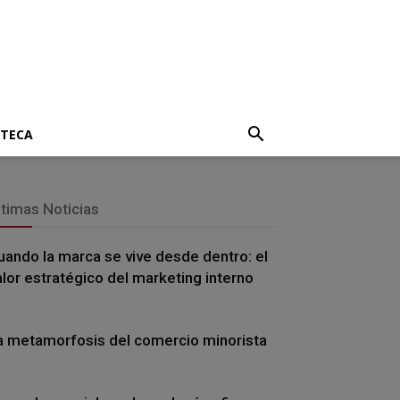
OTECA
ltimas Noticias
uando la marca se vive desde dentro: el
alor estratégico del marketing interno
a metamorfosis del comercio minorista