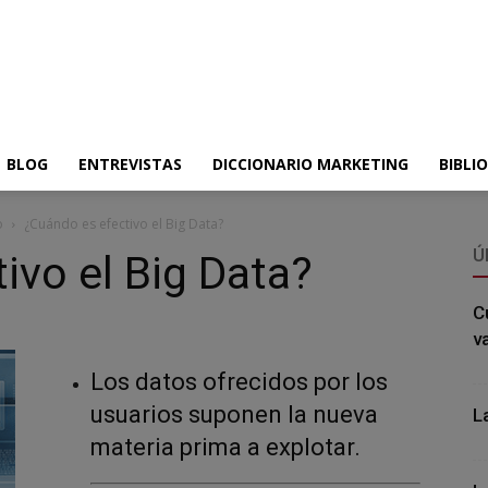
BLOG
ENTREVISTAS
DICCIONARIO MARKETING
BIBLI
o
¿Cuándo es efectivo el Big Data?
Ú
ivo el Big Data?
C
v
Los datos ofrecidos por los
usuarios suponen la nueva
L
materia prima a explotar.