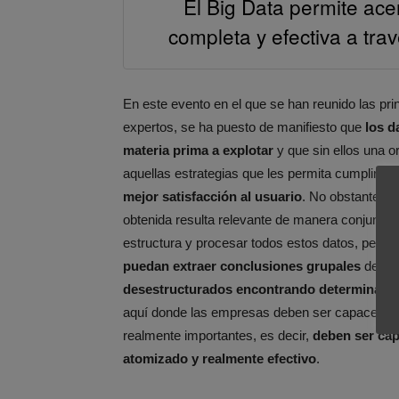
El Big Data permite ac
completa y efectiva a trav
En este evento en el que se han reunido las p
expertos, se ha puesto de manifiesto que
los d
materia prima a explotar
y que sin ellos una o
aquellas estrategias que les permita cumplir tod
mejor satisfacción al usuario
. No obstante, y
obtenida resulta relevante de manera conjunta p
estructura y procesar todos estos datos, permi
puedan extraer conclusiones grupales
de co
desestructurados encontrando determinado
aquí donde las empresas deben ser capaces de 
realmente importantes, es decir,
deben ser cap
atomizado y realmente efectivo
.