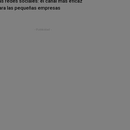
as redes sociales: el canal más eficaz
ara las pequeñas empresas
- Publicidad -