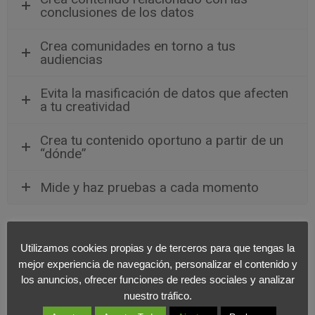
conclusiones de los datos
Crea comunidades en torno a tus
audiencias
Evita la masificación de datos que afecten
a tu creatividad
Crea tu contenido oportuno a partir de un
“dónde”
Mide y haz pruebas a cada momento
¿Por qué las marcas deben crear
Utilizamos cookies propias y de terceros para que tengas la
contenidos basados en datos?
mejor experiencia de navegación, personalizar el contenido y
los anuncios, ofrecer funciones de redes sociales y analizar
Muy sencillo.
Tras analizar todo lo anterior, podemos concluir
nuestro tráfico.
que
los datos son prioritarios en los movimientos
de las