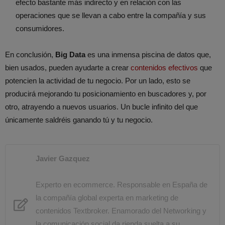
efecto bastante más indirecto y en relación con las
operaciones que se llevan a cabo entre la compañía y sus
consumidores.
En conclusión,
Big Data
es una inmensa piscina de datos que,
bien usados, pueden ayudarte a crear
contenidos efectivos
que
potencien la actividad de tu negocio. Por un lado, esto se
producirá mejorando tu posicionamiento en buscadores y, por
otro, atrayendo a nuevos usuarios. Un bucle infinito del que
únicamente saldréis ganando tú y tu negocio.
Javier Gazquez
Experto en ecommerce.
Responsable en España de
la compañía global experta en marketing de
contenidos
Textbroker
. Enamorado del Networking y
la comunicación social da rienda suelta a su