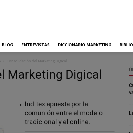
BLOG
ENTREVISTAS
DICCIONARIO MARKETING
BIBLI
o
Consolidación del Marketing Digical
Ú
l Marketing Digical
C
v
Inditex apuesta por la
comunión entre el modelo
L
tradicional y el online.