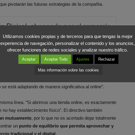
que pivotarán las futuras estrategias de la compañía.
gia Digical, abogando por el comercio
Utilizamos cookies propias y de terceros para que tengas la mejor
COMPARTIR EN X
experiencia de navegación, personalizar el contenido y los anuncios,
ofrecer funciones de redes sociales y analizar nuestro tráfico.
que por
impulsar el modelo online a la vez que lo
Aceptar
Aceptar Todo
Ajustes
Rechazar
abras del directivo, “El modelo de negocio es integrado.
Más información sobre las cookies
nemos 150.000 puestos de trabajo. Es un modelo integrado
igital.
Se permite comprar en la red y al mismo tiempo
 se está adaptando de manera significativa al online”.
 misma línea. “Si abrimos una tienda online, es exactamente
e no hay establecimiento físico”. El directivo también
tan mutuamente
, por lo que no es acertado dejar totalmente
contrar un
punto de equilibrio que permita aprovechar y
io tradicional y el digital.