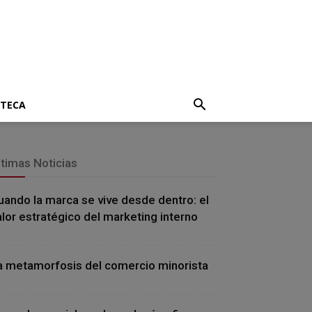
OTECA
ltimas Noticias
uando la marca se vive desde dentro: el
alor estratégico del marketing interno
a metamorfosis del comercio minorista