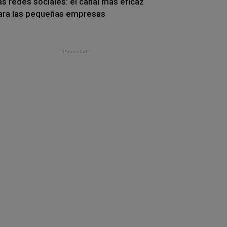
as redes sociales: el canal más eficaz
ara las pequeñas empresas
- Publicidad -