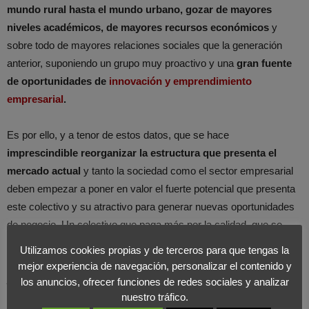
mundo rural hasta el mundo urbano, gozar de mayores
niveles académicos, de mayores recursos económicos
y
sobre todo de mayores relaciones sociales que la generación
anterior, suponiendo un grupo muy proactivo y una
gran fuente
de oportunidades de
innovación y emprendimiento
empresarial
.
Es por ello, y a tenor de estos datos, que se hace
imprescindible reorganizar la estructura que presenta el
mercado actual
y tanto la sociedad como el sector empresarial
deben empezar a poner en valor el fuerte potencial que presenta
este colectivo y su atractivo para generar nuevas oportunidades
de negocio. Un colectivo que paga más por la calidad, que se
muestra más fiel a las marcas, que invierten más en empresas
Utilizamos cookies propias y de terceros para que tengas la
que cotizan en bolsa o que gastan más en viajes que la población
mejor experiencia de navegación, personalizar el contenido y
joven. Una
población mayor más experimentada
que, sin
los anuncios, ofrecer funciones de redes sociales y analizar
embargo, se siente invisible ante los ojos de la sociedad y
nuestro tráfico.