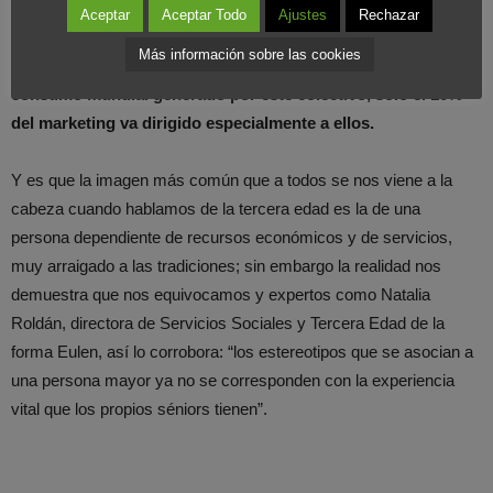
reniega de los estereotipos y al que las
empresas deben de
Aceptar
Aceptar Todo
Ajustes
Rechazar
adaptar sus modelos de negocio
, prestando atención a sus
Más información sobre las cookies
necesidades y preferencias, ya que
de un total de 50% del
consumo mundial generado por este colectivo, sólo el 10%
del marketing va dirigido especialmente a ellos.
Y es que la imagen más común que a todos se nos viene a la
cabeza cuando hablamos de la tercera edad es la de una
persona dependiente de recursos económicos y de servicios,
muy arraigado a las tradiciones; sin embargo la realidad nos
demuestra que nos equivocamos y expertos como Natalia
Roldán, directora de Servicios Sociales y Tercera Edad de la
forma Eulen, así lo corrobora: “los estereotipos que se asocian a
una persona mayor ya no se corresponden con la experiencia
vital que los propios séniors tienen”.