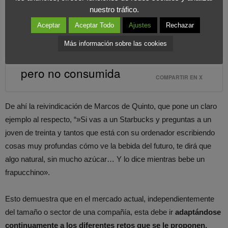
pero no consumidas.
nuestro tráfico.
Aceptar
Aceptar Todo
Ajustes
Rechazar
La importancia de fidelizar es clave,
Más información sobre las cookies
pues la marca puede ser querida
pero no consumida
COMPARTIR EN X
De ahí la reivindicación de Marcos de Quinto, que pone un claro
ejemplo al respecto, “»Si vas a un Starbucks y preguntas a un
joven de treinta y tantos que está con su ordenador escribiendo
cosas muy profundas cómo ve la bebida del futuro, te dirá que
algo natural, sin mucho azúcar… Y lo dice mientras bebe un
frapucchino».
Esto demuestra que en el mercado actual, independientemente
del tamaño o sector de una compañía, esta debe ir
adaptándose
continuamente a los diferentes retos que se le proponen.