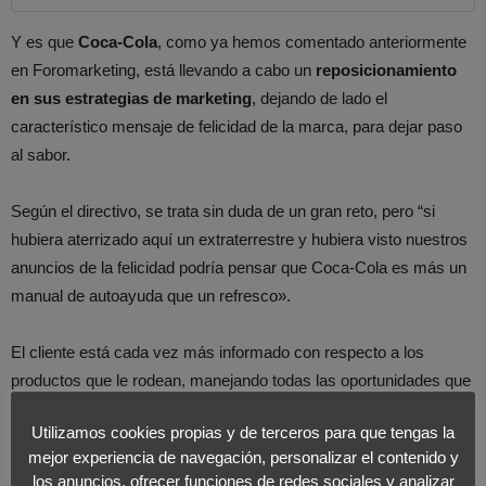
Y es que
Coca-Cola
, como ya hemos comentado anteriormente
en Foromarketing, está llevando a cabo un
reposicionamiento
en sus estrategias de marketing
, dejando de lado el
característico mensaje de felicidad de la marca, para dejar paso
al sabor.
Según el directivo, se trata sin duda de un gran reto, pero “si
hubiera aterrizado aquí un extraterrestre y hubiera visto nuestros
anuncios de la felicidad podría pensar que Coca-Cola es más un
manual de autoayuda que un refresco».
El cliente está cada vez más informado con respecto a los
productos que le rodean, manejando todas las oportunidades que
les ofrecen las
nuevas tecnologías y el mundo digital
. Es por
Utilizamos cookies propias y de terceros para que tengas la
esto de la importancia que tiene actualmente la
fidelización
de
mejor experiencia de navegación, personalizar el contenido y
los mismos, ya que las marcas corren el riesgo de ser queridas
los anuncios, ofrecer funciones de redes sociales y analizar