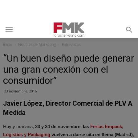
Inicio
Noticias de Marketing
Entrevistas
“Un buen diseño puede generar
una gran conexión con el
consumidor”
23 noviembre, 2016
Javier López, Director Comercial de PLV A
Medida
Hoy y mañana,
23 y 24 de noviembre, las
Ferias Empack,
Logistics y Packaging
vuelven a darse cita en Ifema (Madrid)
,