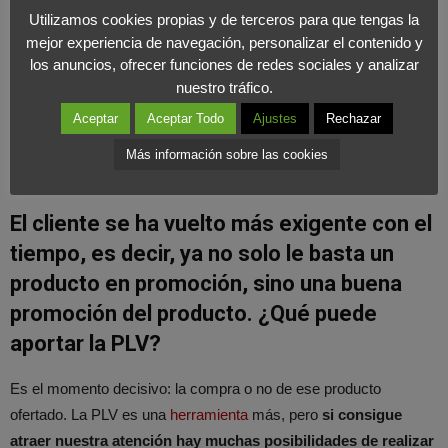
¿Qué diferencias tiene la publicidad en el
Utilizamos cookies propias y de terceros para que tengas la
punto de venta frente a otra publicidad
mejor experiencia de navegación, personalizar el contenido y
los anuncios, ofrecer funciones de redes sociales y analizar
como en prensa o televisión?
nuestro tráfico.
Para mí,
la
principal
es que la puedes ver y tocar.
Al estar
Aceptar
Aceptar Todo
Ajustes
Rechazar
presente en el acto de la compra, si te ha gustado, decides in situ
Más información sobre las cookies
si te lo llevas a casa.
El cliente se ha vuelto más exigente con el
tiempo, es decir, ya no solo le basta un
producto en promoción, sino una buena
promoción del producto. ¿Qué puede
aportar la PLV?
Es el momento decisivo: la compra o no de ese producto
ofertado. La PLV es una
herramienta
más, pero
si consigue
atraer nuestra atención hay muchas posibilidades de realizar