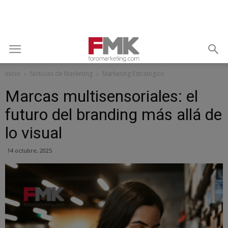
Inicio
Noticias de Marketing
Marketing Estratégico
Marcas multisensoriales: el
futuro del branding más allá de
lo visual
14 octubre, 2025