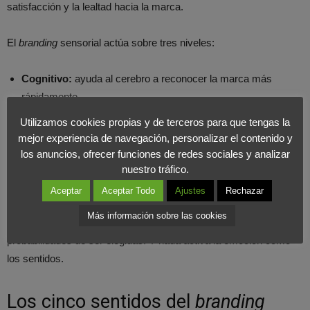
satisfacción y la lealtad hacia la marca.
El
branding
sensorial actúa sobre tres niveles:
Cognitivo:
ayuda al cerebro a reconocer la marca más
rápidamente.
Emocional:
crea sensaciones agradables que se asocian al
Utilizamos cookies propias y de terceros para que tengas la
producto o servicio.
mejor experiencia de navegación, personalizar el contenido y
Conductual:
influye en la decisión de compra y en la
los anuncios, ofrecer funciones de redes sociales y analizar
repetición de consumo.
nuestro tráfico.
Aceptar
Aceptar Todo
Ajustes
Rechazar
En un contexto donde las decisiones de compra son cada vez
Más información sobre las cookies
más impulsivas, las marcas que apelan a la emoción tienen más
probabilidades de ser elegidas. Y nada activa la emoción como
los sentidos.
Los cinco sentidos del
branding