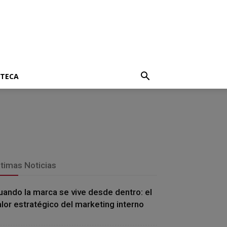
OTECA
ltimas Noticias
uando la marca se vive desde dentro: el
alor estratégico del marketing interno