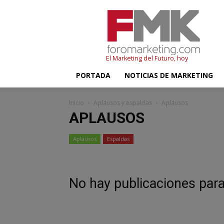
FMK
–
Foromarketing
El Marketing del Futuro, hoy
PORTADA
NOTICIAS DE MARKETING
Inicio
Aplausos y espaldas
Aplausos
APLAUSOS
Aplausos
Espaldas
No hay publicaciones par