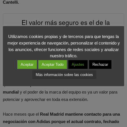
Cantelli.
El valor más seguro es el de la
marca del club. Aporta más que un
Utilizamos cookies propias y de terceros para que tengas la
jugador.
mejor experiencia de navegación, personalizar el contenido y
COMPARTIR EN X
los anuncios, ofrecer funciones de redes sociales y analizar
nuestro tráfico.
En paralelo a la puja de las marcas,
los acuerdos por derechos
Aceptar
Aceptar Todo
Ajustes
Rechazar
audiovisuales continúan revalorizándose y no
Más información sobre las cookies
necesariamente desde el país al que pertenece un club
, sino
que
el interés por el fútbol se convierte en una tendencia
mundial
y el poder de la marca del equipo es ya un valor para
potenciar y aprovechar en toda esa extensión.
Hace meses que el
Real Madrid mantiene contacto para una
negociación con Adidas porque el actual contrato, fechado