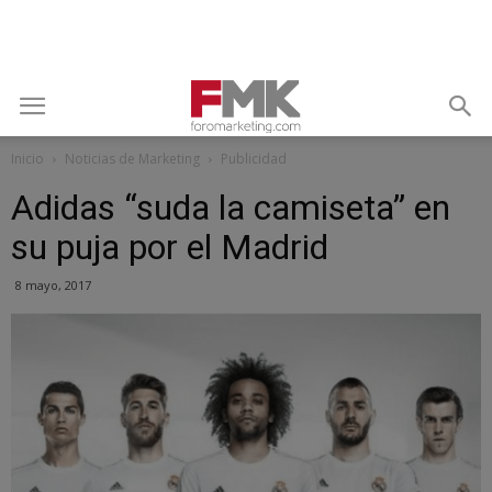
Inicio
Noticias de Marketing
Publicidad
Adidas “suda la camiseta” en
su puja por el Madrid
8 mayo, 2017