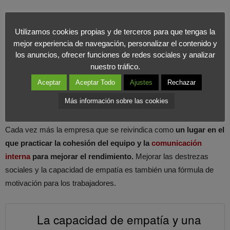
Raúl González, responsable de Custom Programas de ESIC
Utilizamos cookies propias y de terceros para que tengas la
denomina esta metodología como
“clase inversa”
, es decir,
el
mejor experiencia de navegación, personalizar el contenido y
directivo en cuestión ya tienen interiorizado los conceptos
los anuncios, ofrecer funciones de redes sociales y analizar
teóricos y la clase es el espacio de entrenamiento
en el que
nuestro tráfico.
los pone en práctica.
Aceptar
Aceptar Todo
Ajustes
Rechazar
El factor humano
Más información sobre las cookies
Cada vez más la empresa que se reivindica como
un lugar en el
que practicar la cohesión del equipo y la
comunicación
interna
para mejorar el rendimiento.
Mejorar las destrezas
sociales y la capacidad de empatía es también una fórmula de
motivación para los trabajadores.
La capacidad de empatía y una