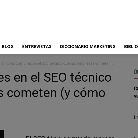
BLOG
ENTREVISTAS
DICCIONARIO MARKETING
BIBLI
5 errores comunes en el SEO técnico que las empresas cometen (y...
Ú
s en el SEO técnico
s cometen (y cómo
C
v
L