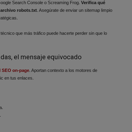
 Google Search Console o Screaming Frog.
Verifica qué
archivo robots.txt
. Asegúrate de enviar un sitemap limpio
ratégicas.
écnico que más tráfico puede hacerte perder sin que lo
adas, el mensaje equivocado
el SEO on-page
. Aportan contexto a los motores de
c en tus enlaces.
a.
.