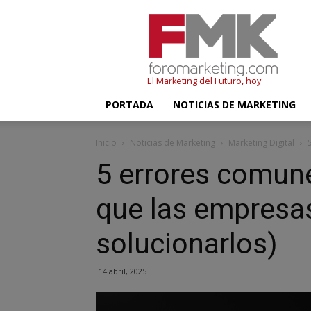
FMK
–
Foromarketing
El Marketing del Futuro, hoy
PORTADA
NOTICIAS DE MARKETING
Inicio
Noticias de Marketing
Marketing Digital
5 errores comune
que las empresa
solucionarlos)
14 abril, 2025