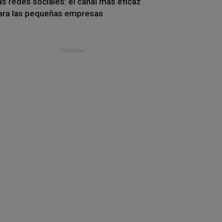
as redes sociales: el canal más eficaz
ara las pequeñas empresas
- Publicidad -