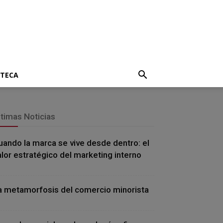
OTECA
ltimas Noticias
uando la marca se vive desde dentro: el
alor estratégico del marketing interno
a metamorfosis del comercio minorista