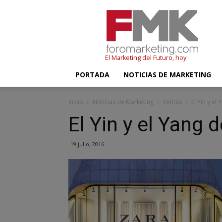
FMK
–
Foromarketing
El Marketing del Futuro, hoy
PORTADA
NOTICIAS DE MARKETING
Inicio
Noticias de Marketing
Ventas
El Yin y e
El Yin y el Yang
19 julio, 2016