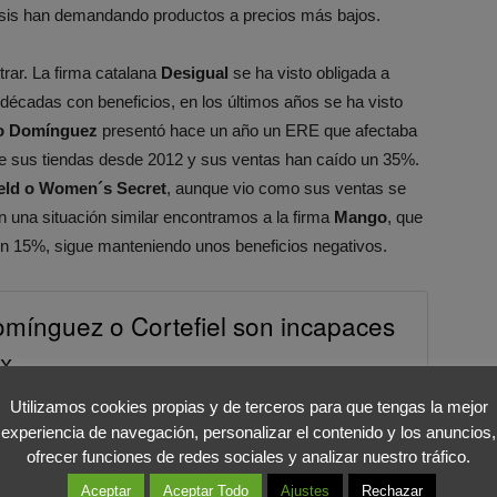
risis han demandando productos a precios más bajos.
rar. La firma catalana
Desigual
se ha visto obligada a
 décadas con beneficios, en los últimos años se ha visto
o Domínguez
presentó hace un año un ERE que afectaba
 sus tiendas desde 2012 y sus ventas han caído un 35%.
ield o Women´s Secret
, aunque vio como sus ventas se
 una situación similar encontramos a la firma
Mango
, que
n 15%, sigue manteniendo unos beneficios negativos.
omínguez o Cortefiel son incapaces
ex
COMPARTIR EN X
Utilizamos cookies propias y de terceros para que tengas la mejor
experiencia de navegación, personalizar el contenido y los anuncios,
strategias de negocio
, tratando de revertir una situación
ofrecer funciones de redes sociales y analizar nuestro tráfico.
as estas firmas se han visto obligadas a realizar
cambios
 innovación y la chispa necesarias para volver a ofrecer un
Aceptar
Aceptar Todo
Ajustes
Rechazar