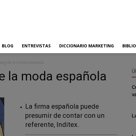
BLOG
ENTREVISTAS
DICCIONARIO MARKETING
BIBLI
l Yang de la moda española
Ú
 de la moda española
C
v
La firma española puede
presumir de contar con un
L
referente, Inditex.