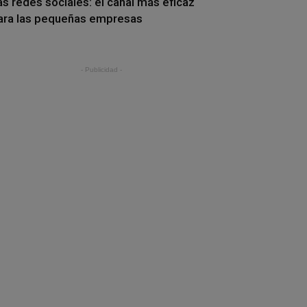
as redes sociales: el canal más eficaz
ara las pequeñas empresas
- Publicidad -