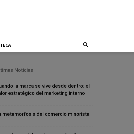
OTECA
ltimas Noticias
uando la marca se vive desde dentro: el
alor estratégico del marketing interno
a metamorfosis del comercio minorista