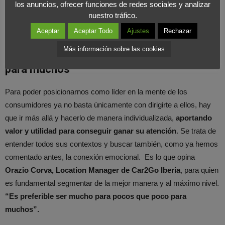
los anuncios, ofrecer funciones de redes sociales y analizar
cliente, desaparece.
nuestro tráfico.
COMPARTIR EN X
Aceptar
Aceptar Todo
Ajustes
Rechazar
Más información sobre las cookies
Mejor ser mucho para pocos que poco
para muchos
Para poder posicionarnos como líder en la mente de los
consumidores ya no basta únicamente con dirigirte a ellos, hay
que ir más allá y hacerlo de manera individualizada,
aportando
valor y utilidad para conseguir ganar su atención
. Se trata de
entender todos sus contextos y buscar también, como ya hemos
comentado antes, la conexión emocional. Es lo que opina
Orazio Corva, Location Manager de Car2Go Iberia
, para quien
es fundamental segmentar de la mejor manera y al máximo nivel.
“Es preferible ser mucho para pocos que poco para
muchos”.