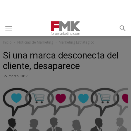
Inicio
Noticias de Marketing
Marketing Estratégico
Si una marca desconecta del
cliente, desaparece
22 marzo, 2017