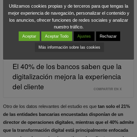
su totalidad a ayudar a sus clientes a mantener una clara ventaja
Utilizamos cookies propias y de terceros para que tengas la
competitiva en el mercado. Gracias a la transformación digital,
mejor experiencia de navegación, personalizar el contenido y
los anuncios, ofrecer funciones de redes sociales y analizar
casos de éxito y aportando talento e innovación, empresas como
nuestro tráfico.
RMG&Asociados
se han vuelto
indispensables para
conseguir que estas empresas o sectores alcancen sus
Aceptar
Aceptar Todo
Ajustes
Rechazar
objetivos.
Más información sobre las cookies
El 40% de los bancos saben que la
digitalización mejora la experiencia
del cliente
COMPARTIR EN X
Otro de los datos relevantes del estudio es que
tan solo el 21%
de las entidades bancarias encuestadas disponían de un
director de operaciones digitales, mientras que el 40% admite
que la transformación digital está principalmente enfocada