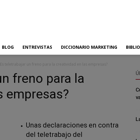
BLOG
ENTREVISTAS
DICCIONARIO MARKETING
BIBLI
¿Es teletrabajar un freno para la creatividad en las empresas?
Ú
un freno para la
as empresas?
C
v
L
Unas declaraciones en contra
del teletrabajo del