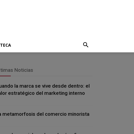
OTECA
ltimas Noticias
uando la marca se vive desde dentro: el
alor estratégico del marketing interno
a metamorfosis del comercio minorista