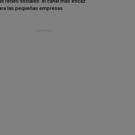
as redes sociales: el canal más eficaz
ara las pequeñas empresas
- Publicidad -