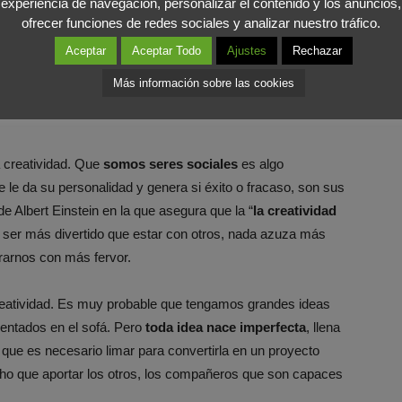
experiencia de navegación, personalizar el contenido y los anuncios,
ofrecer funciones de redes sociales y analizar nuestro tráfico.
Aceptar
Aceptar Todo
Ajustes
Rechazar
IRECTO CON NUESTROS
Más información sobre las cookies
IMULA LA CREATIVIDAD
a creatividad. Que
somos seres sociales
es algo
e le da su personalidad y genera si éxito o fracaso, son sus
de Albert Einstein en la que asegura que la “
la creatividad
e ser más divertido que estar con otros, nada azuza más
perarnos con más fervor.
creatividad. Es muy probable que tengamos grandes ideas
entados en el sofá. Pero
toda idea nace imperfecta
, llena
que es necesario limar para convertirla en un proyecto
cho que aportar los otros, los compañeros que son capaces