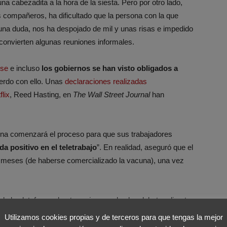
a cabezadita a la hora de la siesta. Pero por otro lado,
 compañeros, ha dificultado que la persona con la que
una duda, nos ha despojado de mil y unas risas e impedido
convierten algunas reuniones informales.
rse
e incluso
los gobiernos se han visto obligados a
erdo con ello. Unas
declaraciones realizadas
lix
, Reed Hasting, en
The Wall Street Journal
han
una comenzará el proceso para que sus trabajadores
da positivo en el teletrabajo
”. En realidad, aseguró que el
s meses (de haberse comercializado la vacuna), una vez
 de la plataforma de
streaming
espolea los debates directos
sarrollar la creatividad
generado en los contactos
Utilizamos cookies propias y de terceros para que tengas la mejor