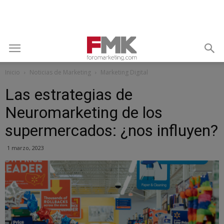
Inicio
Noticias de Marketing
Marketing Digital
Las estrategias de
Neuromarketing de los
supermercados: ¿nos influyen?
1 marzo, 2023