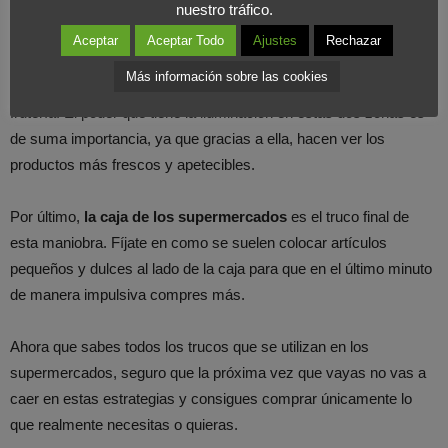
La
iluminación y la música
también son elementos claves;
nuestro tráfico.
puesto que estos crean un ambiente agradable. La música influye
Aceptar
Aceptar Todo
Ajustes
Rechazar
en el estado de ánimo de los consumidores, mientras que la luz,
Más información sobre las cookies
se usa para resaltar ciertas secciones como la panadería o la
frutería. El poder que tiene la iluminación en estas dos zonas es
de suma importancia, ya que gracias a ella, hacen ver los
productos más frescos y apetecibles.
Por último,
la caja de los supermercados
es el truco final de
esta maniobra. Fíjate en como se suelen colocar artículos
pequeños y dulces al lado de la caja para que en el último minuto
de manera impulsiva compres más.
Ahora que sabes todos los trucos que se utilizan en los
supermercados, seguro que la próxima vez que vayas no vas a
caer en estas estrategias y consigues comprar únicamente lo
que realmente necesitas o quieras.