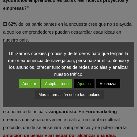
ayuda a los emprendedores para crear nuevos proyectos y
empresas?”
El
62%
de los participantes en la encuesta cree que no se ayuda
a que los emprendedores puedan desarrollar esas ideas en
nuestro país.
Utilizamos cookies propias y de terceros para que tengas la
No podemos olvidar
que los emprendedores son
mejor experiencia de navegación, personalizar el contenido y
imprescindibles en una sociedad para permitir su
los anuncios, ofrecer funciones de redes sociales y analizar
crecimiento y competitividad
. Además la innovación y el
nuestro tráfico.
emprendimiento van de la mano para generar
riqueza y empleo
.
Aceptar
Aceptar Todo
Ajustes
Rechazar
Más información sobre las cookies
Desgraciadamente todavía son un segmento que no recibe las
ayudas que deberían conseguir para que cale en el tejido social y
económico de un país
vanguardista
. En
Foromarketing
creemos que sería conveniente realizar un cambio cultural
profundo, donde se enseñara la importancia y se potenciara la
ambición de pelear y arriesgar por alcanzar una idea.