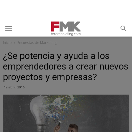
Inicio
Encuestas de Marketing
¿Se potencia y ayuda a los
emprendedores a crear nuevos
proyectos y empresas?
19 abril, 2016