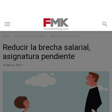
Inicio
Noticias de Marketing
Marketing Estratégico
Reducir la brecha salarial,
asignatura pendiente
8 marzo, 2017