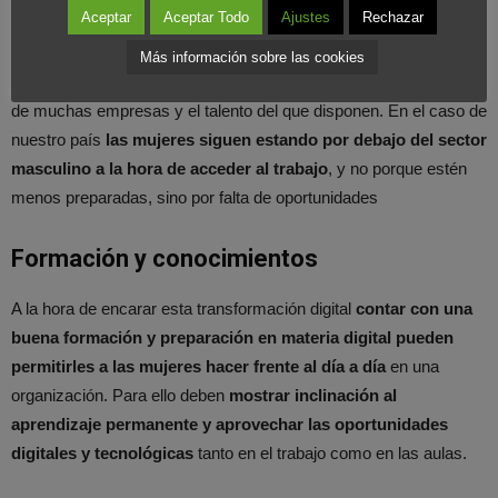
Aceptar
Aceptar Todo
Ajustes
Rechazar
de
profesionales
que aún no han terminado de explotar
en el
mercado laboral, pero que de llevarse a cabo podría suponer el
Más información sobre las cookies
fin de la brecha existente entre las necesidades de competitividad
de muchas empresas y el talento del que disponen. En el caso de
nuestro país
las mujeres siguen estando por debajo del sector
masculino a la hora de acceder al trabajo
, y no porque estén
menos preparadas, sino por falta de oportunidades
Formación y conocimientos
A la hora de encarar esta transformación digital
contar con una
buena formación y preparación en materia digital pueden
permitirles a las mujeres hacer frente al día a día
en una
organización. Para ello deben
mostrar inclinación al
aprendizaje permanente y aprovechar las oportunidades
digitales y tecnológicas
tanto en el trabajo como en las aulas.