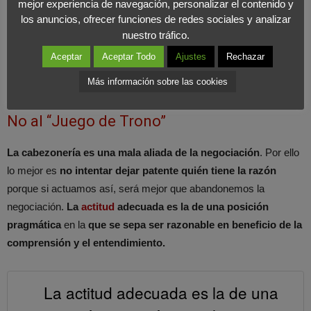
mejor experiencia de navegación, personalizar el contenido y
posible
salirnos de nuestro propio ser para situarnos donde
los anuncios, ofrecer funciones de redes sociales y analizar
está el otro
para luego volver a nuestro propio espacio. La
nuestro tráfico.
docente advierte que
no hay por qué tener temor de salir de la
Aceptar
Aceptar Todo
Ajustes
Rechazar
zona de confort
e iniciar un viaje hacia el espacio de otro,
Más información sobre las cookies
porque esto nos hace mejores negociadores y mejores personas.
No al “Juego de Trono”
La cabezonería es una mala aliada de la negociación
. Por ello
lo mejor es
no intentar dejar patente quién tiene la razón
porque si actuamos así, será mejor que abandonemos la
negociación.
La
actitud
adecuada es la de una posición
pragmática
en la
que se sepa ser razonable en beneficio de la
comprensión y el entendimiento.
La actitud adecuada es la de una