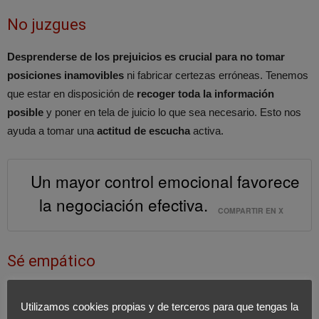
No juzgues
Desprenderse de los prejuicios es crucial
para no tomar
posiciones inamovibles
ni fabricar certezas erróneas. Tenemos
que estar en disposición de
recoger toda la información
posible
y poner en tela de juicio lo que sea necesario. Esto nos
ayuda a tomar una
actitud de escucha
activa.
Un mayor control emocional favorece
la negociación efectiva.
COMPARTIR EN X
Sé empático
Costa define la capacidad de
ponernos en la piel de otro como
Utilizamos cookies propias y de terceros para que tengas la
un “maratón interpersonal”.
Una carrera de fondo que hace