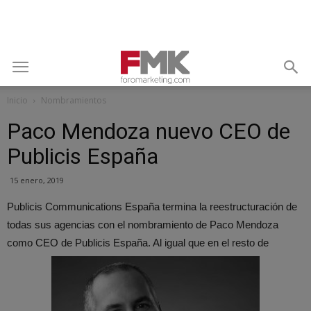
Inicio
Nombramientos
Paco Mendoza nuevo CEO de
Publicis España
15 enero, 2019
Publicis Communications España termina la reestructuración de
todas sus agencias con el nombramiento de Paco Mendoza
como CEO de Publicis España. Al igual que en el resto de