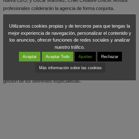
nueva CEO, y Oscar Martínez, Chief Creative Officer. Ambos
profesionales coliderarán la agencia de forma conjunta.
Todos ellos reportarán a Xabier Olazabal, Country CEO de
Utilizamos cookies propias y de terceros para que tengas la
Publicis Communications Eapaña. Según Olazabal, “Paco ha
mejor experiencia de navegación, personalizar el contenido y
los anuncios, ofrecer funciones de redes sociales y analizar
demostrado una excelente valía al frente de las unidades
nuestro tráfico.
digitales. Su desarrollo creativo y crecimiento de negocio ha sido
espectacular y ahora, junto con Eduardo, ha llegado el momento
Aceptar
Aceptar Todo
Ajustes
Rechazar
de coordinar al máximo el desarrollo de comunicación de
Más información sobre las cookies
nuestros principales clientes a través de un modelo flexible de
gestión de los diferentes especialistas.”