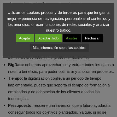
ofrecer a tu cliente. De un modo u otro, es bueno que vean
cómo se han adaptado las empresas a esta nueva era de la
Utilizamos cookies propias y de terceros para que tengas la
digitalización.
mejor experiencia de navegación, personalizar el contenido y
Empleados:
son el pilar de la transformación, deben estar
los anuncios, ofrecer funciones de redes sociales y analizar
nuestro tráfico.
dispuestos a integrar los nuevos procesos en su día a día. La
formación va de la mano, y hay que ofrecerles la oportunidad
Aceptar
Aceptar Todo
Ajustes
Rechazar
de su formación para involucrarlos en el proceso de mejora.
Más información sobre las cookies
Teletrabajo:
gracias a tu ordenador, poder realizar todas las
tareas sin necesidad de depender de nada más.
BigData:
debemos aprovecharnos y extraer todos los datos a
nuestro beneficio, para poder optimizar y ahorrar en procesos.
Tiempo:
la digitalización conlleva un periodo de tiempo
implementarlo, puesto que soporta el tiempo de formación a
empleados y de adaptación de los clientes a todas las
tecnologías.
Presupuesto:
requiere una inversión que a futuro ayudará a
conseguir todos los objetivos planteados. Ya que, si no se