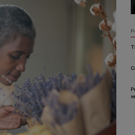
P
T
C
P
v