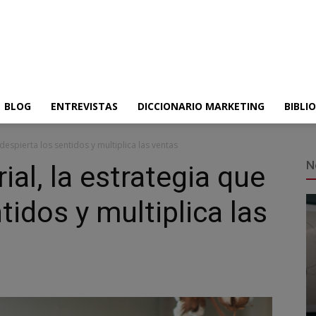
BLOG
ENTREVISTAS
DICCIONARIO MARKETING
BIBLI
despierta los sentidos y multiplica las ventas
N
al, la estrategia que
tidos y multiplica las