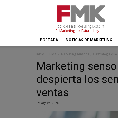
FMK
–
Foromarketing
El Marketing del Futuro, hoy
PORTADA
NOTICIAS DE MARKETING
Inicio
Blog
Marketing sensorial, la estrategia que 
Marketing sensori
despierta los sen
ventas
28 agosto, 2024