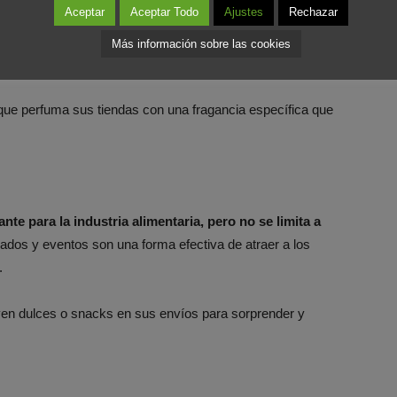
Aceptar
Aceptar Todo
Ajustes
Rechazar
moria y las emociones.
Las tiendas de retail, hoteles y
Más información sobre las cookies
ar un ambiente agradable y distintivo.
que perfuma sus tiendas con una fragancia específica que
nte para la industria alimentaria, pero no se limita a
dos y eventos son una forma efectiva de atraer a los
s.
en dulces o snacks en sus envíos para sorprender y