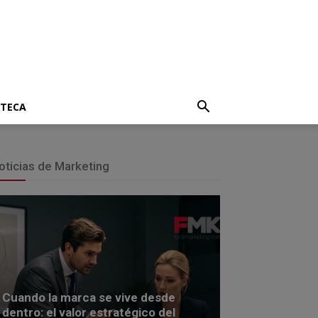
OTECA
oticias de Marketing
Cuando la marca se vive desde
dentro: el valor estratégico del