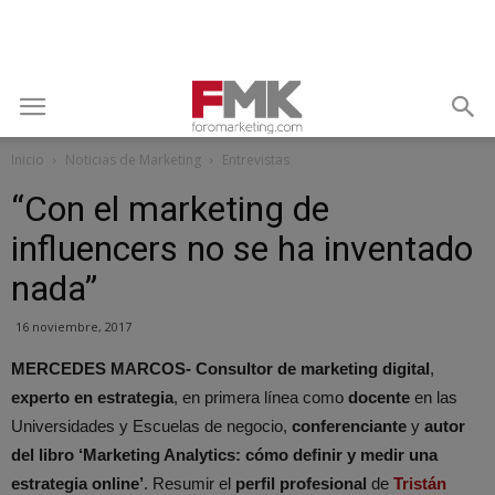
Inicio
Noticias de Marketing
Entrevistas
“Con el marketing de
influencers no se ha inventado
nada”
16 noviembre, 2017
MERCEDES MARCOS- Consultor de marketing digital
,
experto en estrategia
, en primera línea como
docente
en las
Universidades y Escuelas de negocio,
conferenciante
y
autor
del libro ‘Marketing Analytics: cómo definir y medir una
estrategia online’
. Resumir el
perfil profesional
de
Tristán