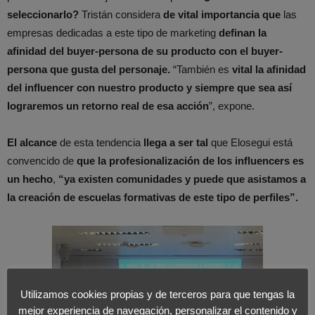
seleccionarlo?
Tristán considera
de vital importancia
que
las
empresas dedicadas a este tipo de marketing
definan la
afinidad del buyer-persona de su producto con el buyer-
persona que gusta del personaje.
“También es
vital la afinidad
del influencer con nuestro producto y siempre que sea así
lograremos un retorno real de esa acción
”, expone.
El alcance
de esta tendencia
llega a ser tal
que Elosegui está
convencido de
que la profesionalización de los influencers es
un hecho
,
“ya existen comunidades y puede que asistamos a
la creación de escuelas formativas de este tipo de perfiles”.
Utilizamos cookies propias y de terceros para que tengas la
mejor experiencia de navegación, personalizar el contenido y