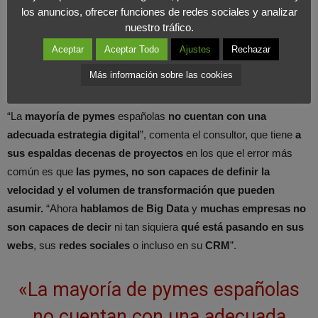
los anuncios, ofrecer funciones de redes sociales y analizar
nuestro tráfico.
Aceptar
Aceptar Todo
Ajustes
Rechazar
Más información sobre las cookies
ESTRATEGIA DIGITAL EN LA EMPRESA
“La
mayoría de pymes
españolas
no cuentan con una
adecuada estrategia digital
”, comenta el consultor, que tiene
a
sus espaldas decenas de proyectos
en los que el error más
común es que
las pymes, no son capaces de definir la
velocidad y el volumen de transformación que pueden
asumir.
“Ahora
hablamos de Big Data
y
muchas empresas no
son capaces de decir
ni tan siquiera
qué está pasando en sus
webs
, sus
redes sociales
o incluso en su
CRM
”.
«La mayoría de pymes españolas
no cuentan con una adecuada