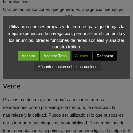
la motivación.
Otra de las sensaciones que genera, es la urgencia, siendo por
ejemplo, un buen color para los CTAs.
Utilizamos cookies propias y de terceros para que tengas la
Amarillo
mejor experiencia de navegación, personalizar el contenido y
los anuncios, ofrecer funciones de redes sociales y analizar
Este color genera ideas de felicidad, entusiasmo y creatividad en
nuestro tráfico.
el público joven. Se ve más en la publicidad y anuncios de ofertas
Aceptar
Aceptar Todo
Ajustes
Rechazar
y promociones. Este color sirve de gran ayuda en las tiendas,
Más información sobre las cookies
para así captar la atención de los clientes.
Verde
Gracias a este color, conseguirás asociar tu marca a
sensaciones como por ejemplo la frescura, la sanación, la
naturaleza y la calidad. Puede ser utilizado si lo que buscas es
dar a tu marca un enfoque de sostenibilidad. En cambio, puede
tener connotaciones negativas, que se pueden ligar a la culpa y el