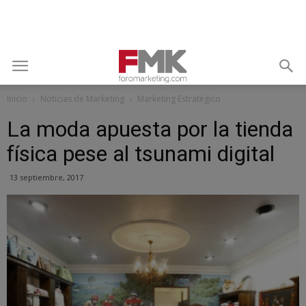
Inicio
Noticias de Marketing
Marketing Estratégico
La moda apuesta por la tienda
física pese al tsunami digital
13 septiembre, 2017