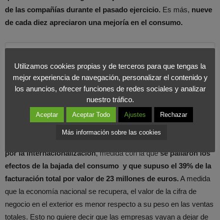
de las compañías durante el pasado ejercicio.
Es más,
nueve
de cada diez apreciaron una mejoría en el consumo.
Recuperación del sector, que tras la
Utilizamos cookies propias y de terceros para que tengas la
crisis ha logrado mejorar la
mejor experiencia de navegación, personalizar el contenido y
facturación del 64%.
los anuncios, ofrecer funciones de redes sociales y analizar
COMPARTIR EN X
nuestro tráfico.
Aceptar
Aceptar Todo
Ajustes
Rechazar
El clima de inestabilidad política ha sido salvado por las
Más información sobre las cookies
grandes compañías de moda española gracias a su apuesta
por la internacionalización
, medida con la que
se paliaron los
efectos de la bajada del consumo y que supuso el 39% de la
facturación total por valor de 23 millones de euros.
A medida
que la economía nacional se recupera, el valor de la cifra de
negocio en el exterior es menor respecto a su peso en las ventas
totales. Esto no quiere decir que las empresas vayan a dejar de