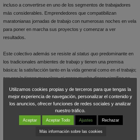
incluso a convertirse en uno de los segmentos de trabajadores
más considerables. Emprendedores que compatibilizan
maratonianas jornadas de trabajo con numerosas noches en vela
para poner en marcha sus proyectos y comenzar a ver
resultados.
Este colectivo además se resiste al
status quo
predominante en
los tradicionales ambientes de trabajo y tienen una premisa
básica: la satisfacción tanto en la vida general como en el trabajo;
por eso lo tienen muy claro, si ganar mucho dinero significa no
tener vida, entonces prefieren ganar menos. Y es gracias a esta
Utilizamos cookies propias y de terceros para que tengas la
actitud tan positiva frente a la vida con la que están
mejor experiencia de navegación, personalizar el contenido y
transformando diferentes aspectos de nuestra sociedad sobre
los anuncios, ofrecer funciones de redes sociales y analizar
todo el ámbito laboral,
redefiniendo la estructura
nuestro tráfico.
organizacional de las empresas y convirtiéndose en el nuevo
Aceptar
Aceptar Todo
Ajustes
Rechazar
target al que adaptar nuevas formas de negocio.
Más información sobre las cookies