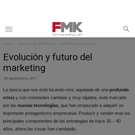
Inicio
Noticias de Marketing
Marketing Estratégico
Evolución y futuro del
marketing
29 septiembre, 2011
La época que nos está tocando vivir, aquejada de una
profunda
crisis
y con constantes cambios y muy rápidos, está marcada
por las
nuevas tecnologías
, que han empezado a adquirir un
importante protagonismo empresarial. Producir y vender eran los
principales componentes de las estrategias de hace 30 – 40
años, ahora las cosas han cambiado.