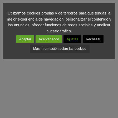
• La venta de un producto o servicio de forma aislada deja de ser
el centro de interés de la empresa para orientarse más a
Utilizamos cookies propias y de terceros para que tengas la
aprovechar la relación a largo plazo del cliente, es el denominado
mejor experiencia de navegación, personalizar el contenido y
los anuncios, ofrecer funciones de redes sociales y analizar
marketing de relaciones
o
focus costumer
.
nuestro tráfico.
Aceptar
Aceptar Todo
Ajustes
Rechazar
Más información sobre las cookies
Rafael Muñiz