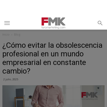
Inicio
Blog
¿Cómo evitar la obsolescencia
profesional en un mundo
empresarial en constante
cambio?
2 julio, 2025