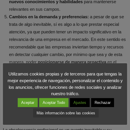
nuevos conocimientos y habilidades
para mantenerse
relevantes en sus campos.
Cambios en la demanda y preferencias:
a pesar de que se
trata de algo inevitable, sí es algo a lo que prestar especial
atención, ya que pueden tener un impacto significativo en la
relevancia de una empresa en el mercado. En este sentido es
recomendable que las empresas inviertan tiempo y recursos
en detectar cualquier cambio, por mínimo que sea y de esta
manera, poder
posicionarse de manera proactiva
en el
mercado.
Utilizamos cookies propias y de terceros para que tengas la
Cambios en la regulación y legislación:
se trata de algo que
mejor experiencia de navegación, personalizar el contenido y
puede dar un giro de 360 grados en los procesos que siguen
los anuncios, ofrecer funciones de redes sociales y analizar
las empresas en diversos sectores. Muchas veces se tratan
nuestro tráfico.
de cambios legales que la empresa puede asumir, pero en
Aceptar
Aceptar Todo
Ajustes
Rechazar
otras ocasiones, son más agresivos y radicales y en estos
Más información sobre las cookies
casos las empresas no pueden adaptarse.
La obsolescencia profesional es un evento inevitable y su