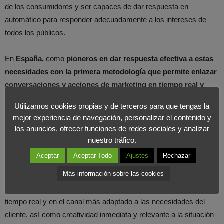
de los consumidores y ser capaces de dar respuesta en
automático para responder adecuadamente a los intereses de
todos los públicos.
En
España,
como
pioneros en dar respuesta efectiva a estas
necesidades con la primera metodología que permite enlazar
conversaciones y acciones de marketing en tiempo real y
encontrándonos en pleno desarrollo de las primeras
Utilizamos cookies propias y de terceros para que tengas la
campañas de Real Time Marketing
para Jaguar y Land Rover,
mejor experiencia de navegación, personalizar el contenido y
somos conscientes de que un servicio profesional como es el
los anuncios, ofrecer funciones de redes sociales y analizar
RTM no debe limitarse a la escucha, recopilación y análisis de
nuestro tráfico.
las conversaciones.
Aceptar
Aceptar Todo
Ajustes
Rechazar
Sino que debe ser capaz de proporcionar minería de datos,
Más información sobre las cookies
inteligencia para determinar qué es relevante, predicciones de
reglas de comportamiento para responder de forma adecuada en
tiempo real y en el canal más adaptado a las necesidades del
cliente, así como creatividad inmediata y relevante a la situación