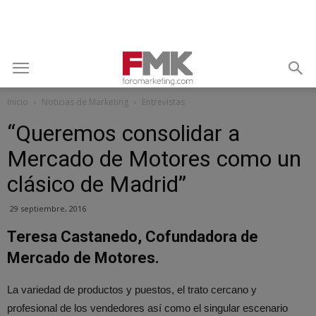
Inicio
Noticias de Marketing
Entrevistas
“Queremos consolidar a
Mercado de Motores como un
clásico de Madrid”
29 septiembre, 2016
Teresa Castanedo, Cofundadora de
Mercado de Motores.
La variedad de productos y puestos, el trato cercano y
profesional de los vendedores así como el singular escenario