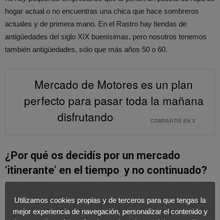
hogar actual o no encuentras una chica que hace sombreros
actuales y de primera mano. En el Rastro hay tiendas de
antigüedades del siglo XIX buenísimas, pero nosotros tenemos
también antigüedades, sólo que más años 50 o 60.
Mercado de Motores es un plan
perfecto para pasar toda la mañana
disfrutando
COMPARTIR EN X
¿Por qué os decidís por un mercado
‘itinerante’ en el tiempo y no continuado?
Porque
la organización es muy costosa.
En el Rastro los
Utilizamos cookies propias y de terceros para que tengas la
puestos son de cada comerciante, como dice el refrán ‘ellos se lo
mejor experiencia de navegación, personalizar el contenido y
guisan y ellos se lo comen’, nadie les organiza;
nosotros en