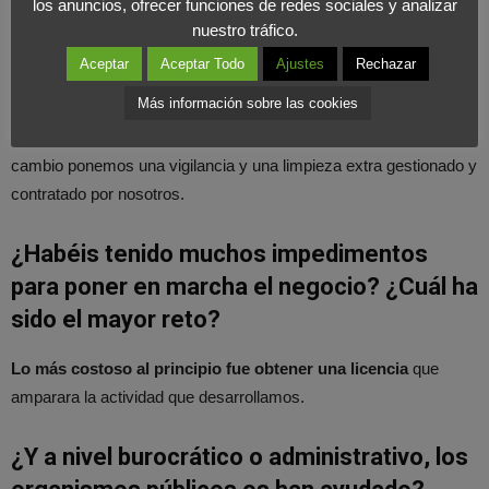
los anuncios, ofrecer funciones de redes sociales y analizar
Mercado somos intermediarios y cada mes tenemos que
nuestro tráfico.
gestionarlo todo desde el principio
, porque, por ejemplo, las
Aceptar
Aceptar Todo
Ajustes
Rechazar
medidas para cada puesto son distintas a la vez anterior. Otro
Más información sobre las cookies
ejemplo, el Rastro está vigilado por la policía municipal de la
Comunidad, es un servicio que ofrece la ciudad, nosotros en
cambio ponemos una vigilancia y una limpieza extra gestionado y
contratado por nosotros.
¿Habéis tenido muchos impedimentos
para poner en marcha el negocio? ¿Cuál ha
sido el mayor reto?
Lo más costoso al principio fue obtener una licencia
que
amparara la actividad que desarrollamos.
¿Y a nivel burocrático o administrativo, los