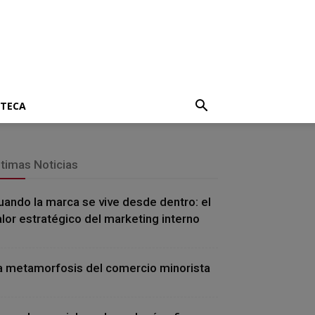
OTECA
ltimas Noticias
uando la marca se vive desde dentro: el
alor estratégico del marketing interno
a metamorfosis del comercio minorista