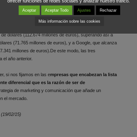
ofrecer funciones de redes sociales y analizar nuestro tráfico.
posición 485, y Mapfre, que también baja 84 peldaños,
Aceptar
Aceptar Todo
Ajustes
Rechazar
Más información sobre las cookies
 edición de 2015 del ranking como la marca más valiosa del
de dólares (112.674 millones de euros), superando así a
lares (71.765 millones de euros), y a Google, que alcanza
67.341 millones de euros).De este modo, las tres
el año anterior.
, si nos fijamos en las e
mpresas que encabezan la lista
e diferencial que es la razón de ser de
trategia de marketing y comunicación que añade un
en el mercado.
 (19/02/15)