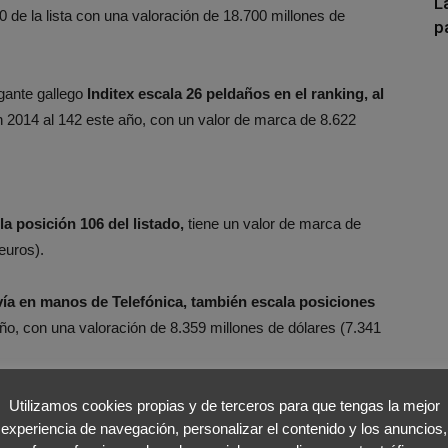
L
0 de la lista con una valoración de 18.700 millones de
p
gante gallego
Inditex escala 26 peldaños en el ranking, al
n 2014 al 142 este año, con un valor de marca de 8.622
a posición 106 del listado,
tiene un valor de marca de
euros).
avía en manos de Telefónica, también escala posiciones
ño, con una valoración de 8.359 millones de dólares (7.341
 en el ranking hay que añadir a: BBVA, que pierde doce
Utilizamos cookies propias y de terceros para que tengas la mejor
experiencia de navegación, personalizar el contenido y los anuncios,
 pasa del 224 del ranking del pasado año al 247; Gas