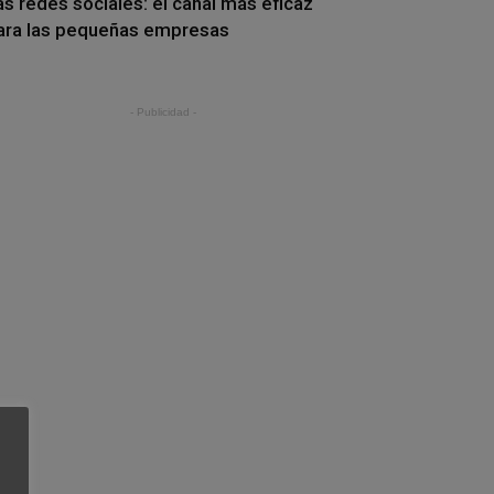
as redes sociales: el canal más eficaz
ara las pequeñas empresas
- Publicidad -