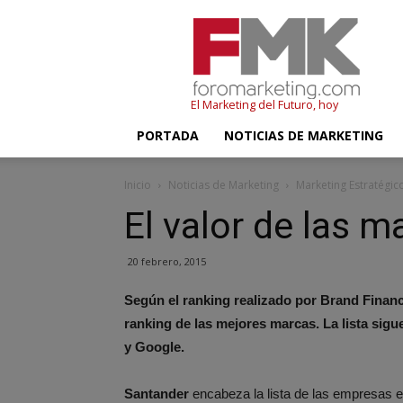
FMK
–
Foromarketing
El Marketing del Futuro, hoy
PORTADA
NOTICIAS DE MARKETING
Inicio
Noticias de Marketing
Marketing Estratégic
El valor de las m
20 febrero, 2015
Según el ranking realizado por Brand Finan
ranking de las mejores marcas. La lista si
y Google.
Santander
encabeza la lista de las empresas 