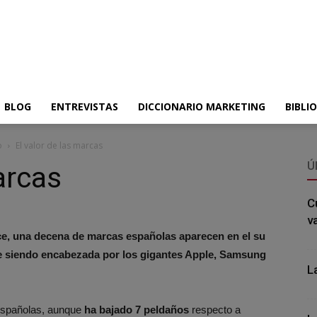
BLOG
ENTREVISTAS
DICCIONARIO MARKETING
BIBLI
o
El valor de las marcas
Ú
arcas
C
v
ce, una decena de marcas españolas aparecen en el su
gue siendo encabezada por los gigantes Apple, Samsung
L
españolas, aunque
ha bajado 7 peldaños
respecto a