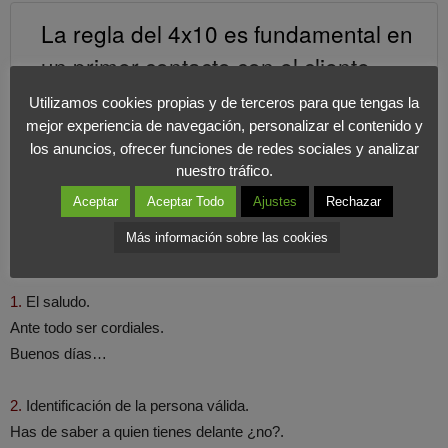
La regla del 4x10 es fundamental en
un primer contacto con el cliente.
Utilizamos cookies propias y de terceros para que tengas la
COMPARTIR EN X
mejor experiencia de navegación, personalizar el contenido y
los anuncios, ofrecer funciones de redes sociales y analizar
nuestro tráfico.
LA TOMA DE CONTACTO
Aceptar
Aceptar Todo
Ajustes
Rechazar
Analicemos las seis fases que comprenden una buena toma de
Más información sobre las cookies
contacto.
1.
El saludo.
Ante todo ser cordiales.
Buenos días…
2.
Identificación de la persona válida.
Has de saber a quien tienes delante ¿no?.