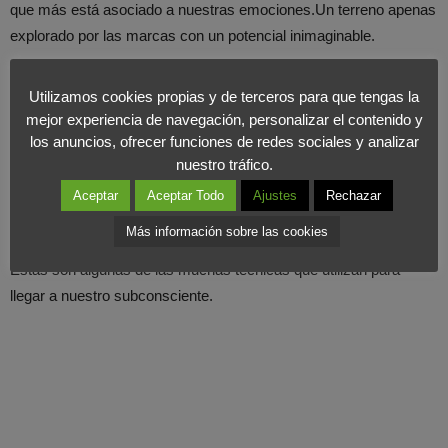
que más está asociado a nuestras emociones.Un terreno apenas
explorado por las marcas con un potencial inimaginable.
3. Los
productos de los lineales
se colocan estratégicamente:
Utilizamos cookies propias y de terceros para que tengas la
Los que van dirigidos a niños se colocan en las estanterías más
mejor experiencia de navegación, personalizar el contenido y
bajas, los de primera necesidad lo más alejado posibles (para
los anuncios, ofrecer funciones de redes sociales y analizar
nuestro tráfico.
recorrer el centro comercial), los productos de marca de
distribuidor del propio comercio pueden cortar lineales de
Aceptar
Aceptar Todo
Ajustes
Rechazar
productos similares de fabricantes…
Más información sobre las cookies
Estas son algunas de las muchas técnicas que utilizan para
llegar a nuestro subconsciente.