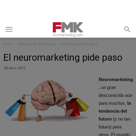
Inicio
Noticias de Marketing
Marketing Estratégico
El neuromarketing pide paso
28 abril, 2015
Neuromarketing
, un gran
desconocido aún
para muchos,
la
tendencia del
futuro
(y no tan
futuro) para
otros. El mundo