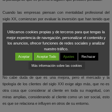
Cuando las empresas piensan con mentalidad profesional del
siglo XX, comienzan por evaluar la inversión que han tenido que
realizar para conseguir un cliente, en definitiva, cuánto es el coste
Utilizamos cookies propias y de terceros para que tengas la
de adquisición de un cliente y luego preparan una cuenta de
mejor experiencia de navegación, personalizar el contenido y
resultados individual de ese cliente, teniendo en cuenta los
los anuncios, ofrecer funciones de redes sociales y analizar
ingresos que genera y los costes en los que hay que incurrir para
nuestro tráfico.
conseguirle y satisfacer sus necesidades y a partir de aquí
Aceptar
Aceptar Todo
Ajustes
Rechazar
preparan sus programas de Fidelización, premiando a los que
más beneficios individuales les producen.
Más información sobre las cookies
No cabe duda de que es una mejora, pero el mercado y la
tipología de los clientes del siglo XXI exige algo más, que no es
otra cosa que considerar al cliente en toda su magnitud, con
miras amplias, considerando al cliente como un ser social, esto
es que se relaciona e influyen en otros de su entorno.