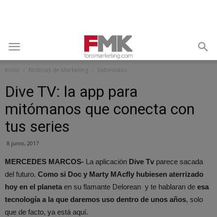
Inicio
Noticias de Marketing
Entrevistas
Dive TV: la app para
mitómanos que conecta con
tus series
8 junio, 2017
MERCEDES MARCOS-
La aplicación
Dive Tv
parece sacada
del futuro.
Como si Doc y Marty MAcfly hubiesen aterrizado
hoy en el planeta
en su flamante Delorean y te hablaran de
esa
tecnología a la que daremos uso dentro de unos años
, solo
que de facto, ya está aquí.