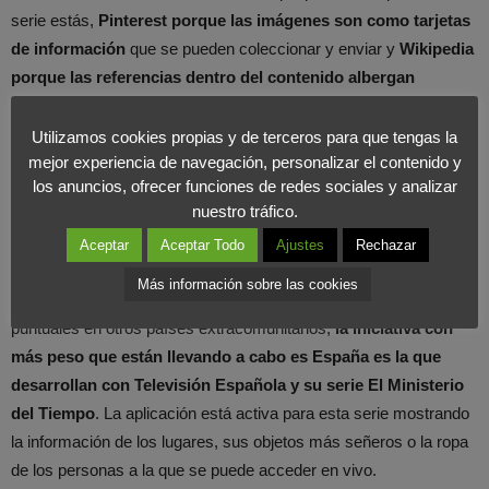
serie estás,
Pinterest porque las imágenes son como tarjetas
de información
que se pueden coleccionar y enviar y
Wikipedia
porque las referencias dentro del contenido albergan
grandes cantidades de información
, de hecho Wikipedia es
una de las fuentes de Dive», señala su CEO.
Utilizamos cookies propias y de terceros para que tengas la
mejor experiencia de navegación, personalizar el contenido y
los anuncios, ofrecer funciones de redes sociales y analizar
«Dive es una mezcla entre Shazam,
nuestro tráfico.
Pinterest y Wikipedia»
Aceptar
Aceptar Todo
Ajustes
Rechazar
Más información sobre las cookies
Aunque Dive desarrolla proyectos en Europa y colaboraciones
puntuales en otros países extracomunitarios,
la iniciativa con
más peso que están llevando a cabo es España es la que
desarrollan con Televisión Española y su serie El Ministerio
del Tiempo
. La aplicación está activa para esta serie mostrando
la información de los lugares, sus objetos más señeros o la ropa
de los personas a la que se puede acceder en vivo.