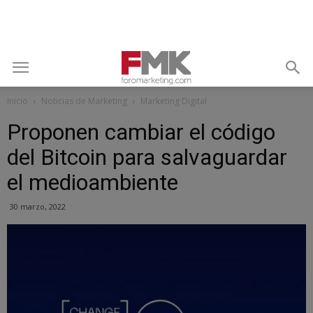
Inicio
Noticias de Marketing
Marketing Digital
Proponen cambiar el código
del Bitcoin para salvaguardar
el medioambiente
30 marzo, 2022