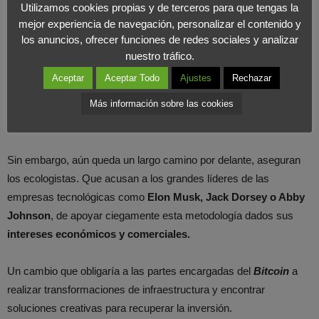
Utilizamos cookies propias y de terceros para que tengas la
tecnología derivada del
Blockchain
que use este código software.
mejor experiencia de navegación, personalizar el contenido y
los anuncios, ofrecer funciones de redes sociales y analizar
Concretamente, el denominado
“
proof of work
”
es el
causante
nuestro tráfico.
de este excesivo consumo
. Un sistema que están
dejando de
Aceptar
Aceptar Todo
Ajustes
Rechazar
emplear
rivales como
Etherium,
cambiándolo por el de
“proof
Más información sobre las cookies
of stake”
, con el que se
reduciría su gasto energético en un
99%.
Sin embargo, aún queda un largo camino por delante, aseguran
los ecologistas. Que acusan a los grandes líderes de las
empresas tecnológicas como
Elon Musk, Jack Dorsey o Abby
Johnson
, de apoyar ciegamente esta metodología dados sus
intereses económicos y comerciales.
Un cambio que obligaría a las partes encargadas del
Bitcoin
a
realizar transformaciones de infraestructura y encontrar
soluciones creativas para recuperar la inversión.