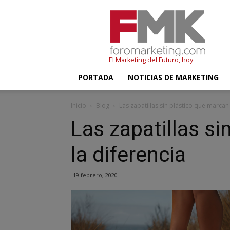
FMK
–
Foromarketing
El Marketing del Futuro, hoy
PORTADA
NOTICIAS DE MARKETING
Inicio
Blog
Las zapatillas sin plástico que marcan 
Las zapatillas s
la diferencia
19 febrero, 2020