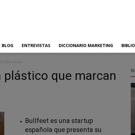
BLOG
ENTREVISTAS
DICCIONARIO MARKETING
BIBLI
la diferencia
N
in plástico que marcan
Bullfeet es una startup
española que presenta su