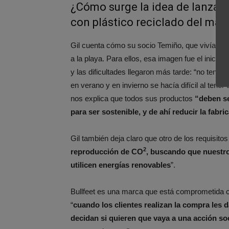
¿Cómo surge la idea de lanzar 
con plástico reciclado del mar
Gil cuenta cómo su socio Temiño, que vivía en l
a la playa. Para ellos, esa imagen fue el inicio 
y las dificultades llegaron más tarde: “no ten
en verano y en invierno se hacía difícil al tener
nos explica que todos sus productos
“
deben se
para ser sostenible, y de ahí reducir la fabri
Gil también deja claro que otro de los requisitos 
2
reproducción de CO
, buscando que nuestro
utilicen energías renovables
”.
Bullfeet es una marca que está comprometida co
“
cuando los clientes realizan la compra les 
decidan si quieren que vaya a una acción so