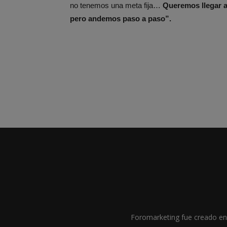
no tenemos una meta fija…
Quer
emos llegar 
pero andemos paso a paso”.
Foromarketing fue creado en 