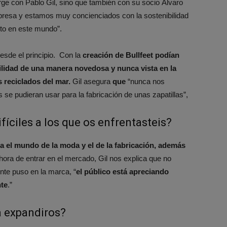
ge con Pablo Gil, sino que también con su socio Álvaro
presa y estamos muy concienciados con la sostenibilidad
to en este mundo”.
desde el principio. Con la
creación de Bullfeet podían
bilidad de una manera novedosa y nunca vista en la
s reciclados del mar.
Gil asegura
que
“nunca nos
se pudieran usar para la fabricación de unas zapatillas”,
fíciles a los que os enfrentasteis?
a el mundo de la moda y el de la fabricación, además
a hora de entrar en el mercado, Gil nos explica que no
nte puso en la marca, “
e
l público está apreciando
nte
.”
 expandiros?