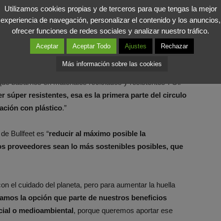
una colección de calzado fabricado
Utilizamos cookies propias y de terceros para que tengas la mejor
?
experiencia de navegación, personalizar el contenido y los anuncios,
ofrecer funciones de redes sociales y analizar nuestro tráfico.
a zona costera, veía llegar plástico y materiales fabricados
Aceptar
Aceptar Todo
Ajustes
Rechazar
de la idea que luego se convertiría en la colección. Los retos
Más información sobre las cookies
íamos conocimientos de moda y querer sacar una colección
 que basarnos en materiales reciclados y resistentes”. Gil
r súper resistentes, esa es la primera parte del circulo
cación con plástico
.”
de Bullfeet es “
reducir al máximo posible la
s proveedores sean lo más sostenibles posibles, que
n el cuidado del planeta, pero para aumentar la huella
damos la opción que parte de nuestros beneficios
cial o medioambiental
, porque queremos aportar ese