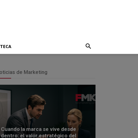
OTECA
oticias de Marketing
Cuando la marca se vive desde
dentro: el valor estratégico del