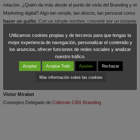
rotación. ¿Quién da más desde el punto de vista del Branding y el
Marketing digital? Algo tan simple, tan directo, tan personal como
hacer un guiño
. Con un simple nombre, convertir por un instante
al consumidor en un reconocido rey.
Utilizamos cookies propias y de terceros para que tengas la
mejor experiencia de navegación, personalizar el contenido y
Y es que, al final, nuestra vida esta hecha de esos pequeños
los anuncios, ofrecer funciones de redes sociales y analizar
momentos especiales. Y si un envase puede hacernos vivir ese
nuestro tráfico.
momento único… ¿Por qué no hacerlo?
Aceptar
Aceptar Todo
Ajustes
Rechazar
Más información sobre las cookies
Víctor Mirabet
Consejero Delegado de
Coleman CBX Branding