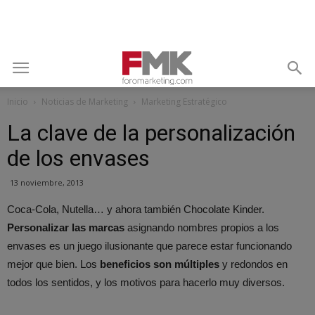
Inicio
Noticias de Marketing
Marketing Estratégico
La clave de la personalización
de los envases
13 noviembre, 2013
Coca-Cola, Nutella… y ahora también Chocolate Kinder.
Personalizar las marcas
asignando nombres propios a los
envases es un juego ilusionante que parece estar funcionando
mejor que bien. Los
beneficios son múltiples
y redondos en
todos los sentidos, y los motivos para hacerlo muy diversos.