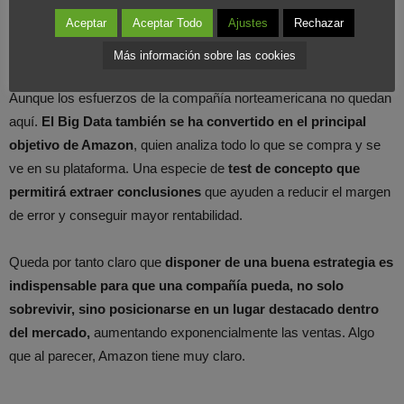
de contenido propio.
Hecho que sitúa a Amazon como el
Aceptar
Aceptar Todo
Ajustes
Rechazar
principal competidor de Netflix
, el hasta ahora principal servicio
de
streaming
en EE.UU.
Más información sobre las cookies
Aunque los esfuerzos de la compañía norteamericana no quedan
aquí.
El Big Data también se ha convertido en el principal
objetivo de Amazon
, quien analiza todo lo que se compra y se
ve en su plataforma. Una especie de
test de concepto que
permitirá extraer conclusiones
que ayuden a reducir el margen
de error y conseguir mayor rentabilidad.
Queda por tanto claro que
disponer de una buena estrategia es
indispensable para que una compañía pueda, no solo
sobrevivir, sino posicionarse en un lugar destacado dentro
del mercado,
aumentando exponencialmente las ventas. Algo
que al parecer, Amazon tiene muy claro.