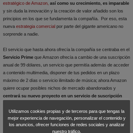
estratégico de Amazon,
así como su crecimiento, es imparable
y sin duda la innovación y la creación de valor añadido son los
principios en los que se fundamenta la compañía. Por eso, esta
nueva
estrategia comercial
por parte del gigante americano no
sorprende a nadie.
El servicio que hasta ahora ofrecía la compañía se centraba en el
Servicio Prime
que Amazon ofrecía a cambio de una suscripción
anual de 99 dólares, un servicio que permitía además de acceder
a contenido multimedia, disponer de tus pedidos en un plazo
máximo de 2 días o servicio ilimitado de música; ahora Amazon
quiere ocupar posibles nichos de mercado abandonados y
centrará su nuevo proyecto en un servicio de suscripción
más barato, de carácter mensual de apenas 8 dólares
que
Utilizamos cookies propias y de terceros para que tengas la
permitirá a los seguidores acceso a contenidos propios como la
mejor experiencia de navegación, personalizar el contenido y
serie “Mozart in the Jungle”, entre otras, pero también a un total
los anuncios, ofrecer funciones de redes sociales y analizar
de 14 películas que serán lanzadas a lo largo del año, todas ellas
nuestro tráfico.