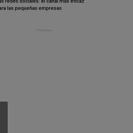
as redes sociales: el canal más eficaz
ara las pequeñas empresas
- Publicidad -