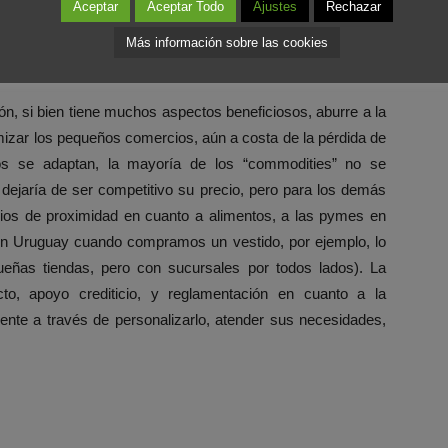
preguntas y apliquemos éstos pensamientos al pequeño
Aceptar
Aceptar Todo
Ajustes
Rechazar
specializado, cómodo, agradable, y con "buena gente".
Más información sobre las cookies
n, si bien tiene muchos aspectos beneficiosos, aburre a la
izar los pequeños comercios, aún a costa de la pérdida de
os se adaptan, la mayoría de los “commodities” no se
dejaría de ser competitivo su precio, pero para los demás
ios de proximidad en cuanto a alimentos, a las pymes en
en Uruguay cuando compramos un vestido, por ejemplo, lo
eñas tiendas, pero con sucursales por todos lados). La
cto, apoyo crediticio, y reglamentación en cuanto a la
cliente a través de personalizarlo, atender sus necesidades,