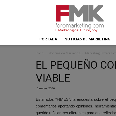
FMK
–
Foromarketing
El Marketing del Futuro, hoy
PORTADA
NOTICIAS DE MARKETING
Inicio
Noticias de Marketing
Marketing Estratégic
EL PEQUEÑO CO
VIABLE
5 mayo, 2006
Estimados “FIMES”, la encuesta sobre el pe
comentarios aportando opiniones, herramienta
querido reflejar tres diferentes para que reflexi