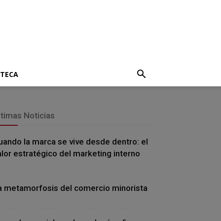
OTECA
ltimas Noticias
uando la marca se vive desde dentro: el
alor estratégico del marketing interno
a metamorfosis del comercio minorista