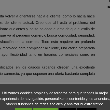
L
p
ta volver a orientarse hacia el cliente, como lo hacía hace
 del cliente actual. Creo que ahí está el problema del
ismo que antes y no se ha dado cuenta de que el estilo de
te que va al pequeño comercio busca comodidad, seguridad,
isfacción en la compra. Todo esto requiere un profundo
y motivado para complacer al cliente, una oferta preparada
 mayor flexibilidad tanto en horarios comerciales como en
 ubicados en los cascos urbanos ofrecen una excelente
eño comercio, ya que suponen una oferta bastante completa
e sobre el tema:
Utilizamos cookies propias y de terceros para que tengas la mejor
experiencia de navegación, personalizar el contenido y los anuncios,
 pequeñas que son? ¿Y el pequeño diamante engarzado en
ofrecer funciones de redes sociales y analizar nuestro tráfico.
 ¿Por qué se ha vendido tanto el volkswagen "escarabajo"