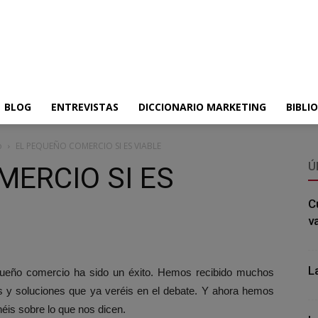
BLOG
ENTREVISTAS
DICCIONARIO MARKETING
BIBLI
o
EL PEQUEÑO COMERCIO SI ES VIABLE
Ú
MERCIO SI ES
C
v
L
queño comercio ha sido un éxito. Hemos recibido muchos
s y soluciones que ya veréis en el debate. Y ahora hemos
onéis sobre lo que nos dicen.