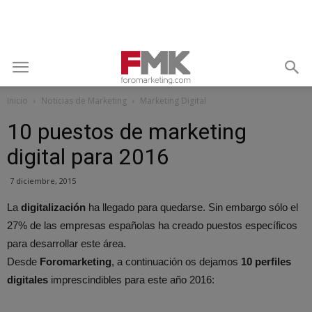
Inicio
Noticias de Marketing
Marketing Digital
10 puestos de marketing
digital para 2016
7 diciembre, 2015
La
digitalización
ha llegado para quedarse. Sin embargo sólo el
27% de las empresas españolas ha creado puestos específicos
para desarrollar este área.
Desde
Foromarketing
, a continuación os dejamos
10 perfiles
digitales
imprescindibles para este año 2016: