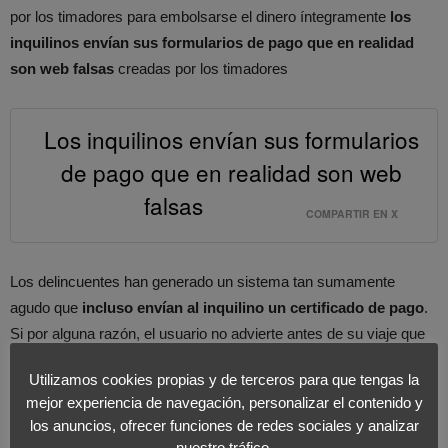
por los timadores para embolsarse el dinero íntegramente
los
inquilinos envían sus formularios de pago que en realidad
son web falsas
creadas por los timadores
Los inquilinos envían sus formularios
de pago que en realidad son web
falsas
COMPARTIR EN X
Los delincuentes han generado un sistema tan sumamente
agudo que
incluso envían al inquilino un certificado de pago
.
Si por alguna razón, el usuario no advierte antes de su viaje que
esta operación es dudosa,
puede llegar a presentarse en el
Utilizamos cookies propias y de terceros para que tengas la
domicilio solicitado y comprobar que ni tan siquiera existe
mejor experiencia de navegación, personalizar el contenido y
casa.
los anuncios, ofrecer funciones de redes sociales y analizar
nuestro tráfico.