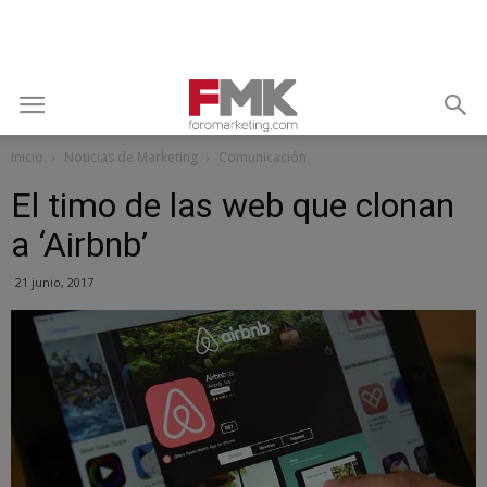
Inicio
Noticias de Marketing
Comunicación
El timo de las web que clonan
a ‘Airbnb’
21 junio, 2017