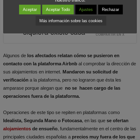
Pueden llegar a presentarse en el
Aceptar
Aceptar Todo
Ajustes
Rechazar
domicilio y comprobar que ni tan
Más información sobre las cookies
siquiera existe casa
COMPARTIR EN X
Algunos de
los afectados relatan cómo se pusieron en
contacto con la plataforma Airbnb
al comprobar la dirección de
sus alojamientos en internet.
Mandaron su solicitud de
verificación
a la plataforma, pero no lograron que ésta les
amparase porque alegan que
no se hacen cargo de las
operaciones fuera de la plataforma.
Operaciones de este tipo se repiten en plataformas como
Idealista, Segunda Mano o Fotocasa
, en las que
se ofertan
alojamientos
de ensueño
, fundamentalmente en el centro de las
principales ciudades españolas a
precios muy fuera de los que