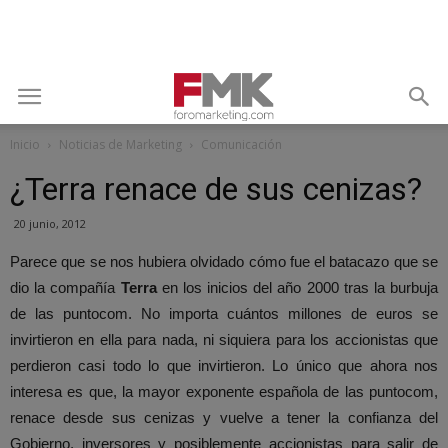
Inicio
Noticias de Marketing
Comunicación
¿Terra renace de sus cenizas?
20 junio, 2012
Parece que se nos hubiera olvidado cómo fue el batacazo que se
dio la compañía
Terra
en los inicios del año 2000 tras la burbuja
de las puntocom. No importa cuántos millones de euros se
invirtieron en ella para nada, ni siquiera para los accionistas que
perdieron casi todo lo que invirtieron.
Lo único que ahora nos
interesa es que, la mayor exponente española de las puntocom,
renace desde sus cenizas y vuelve a tener la confianza del
Gobierno, inversores y posiblemente accionistas para salir de