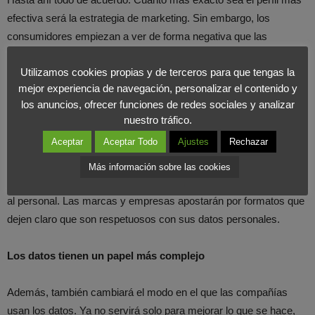
efectiva será la estrategia de marketing. Sin embargo, los
consumidores empiezan a ver de forma negativa que las
empresas conozcan en profundidad sus datos privados.
Utilizamos cookies propias y de terceros para que tengas la
mejor experiencia de navegación, personalizar el contenido y
Vemos de forma inquietante como aparecen cosas en nuestro
los anuncios, ofrecer funciones de redes sociales y analizar
móvil tras haber visto una determina web, producto, servicio…
nuestro tráfico.
Algunos aseguran recibir impactos publicitarios en redes sociales
Aceptar
Aceptar Todo
Ajustes
Rechazar
tras haber mantenido una conversación con un familiar o un
amigo. Puede que se siga necesitando la personalización, pero
Más información sobre las cookies
no hace falta demostrarlo tan claramente si no queremos asustar
al personal. Las marcas y empresas apostarán por formatos que
dejen claro que son respetuosos con sus datos personales.
Los datos tienen un papel más complejo
Además, también cambiará el modo en el que las compañías
usan los datos. Ya no servirá solo para mejorar lo que se hace,