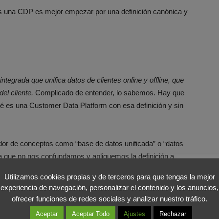
s una CDP es mejor empezar por una definición canónica y
tegrada que unifica datos de clientes online y offline, que
del cliente
.
Complicado de entender, lo sabemos. Hay que
é es una Customer Data Platform con esa definición y sin
or de conceptos como “base de datos unificada” o “datos
a que no nos confundamos y apliquemos la definición a
DP
es lo que haces cuando tienes un CRM en tu empresa
Utilizamos cookies propias y de terceros para que tengas la mejor
os de terceros (DMP). Vamos, cuando haces tu el trabajo y
experiencia de navegación, personalizar el contenido y los anuncios,
 la luna.
ofrecer funciones de redes sociales y analizar nuestro tráfico.
Aceptar
Aceptar Todo
Ajustes
Rechazar