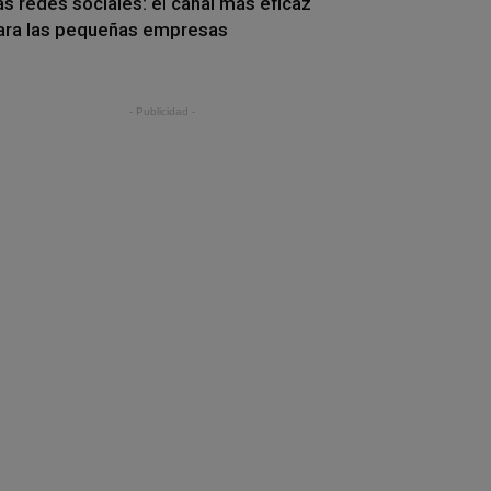
as redes sociales: el canal más eficaz
ara las pequeñas empresas
- Publicidad -