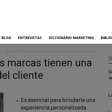
BLOG
ENTREVISTAS
DICCIONARIO MARKETING
BIBLI
o
Sólo el 11% de las marcas tienen una visión unificada del cliente
Ú
as marcas tienen una
del cliente
C
v
L
Es esencial para brindarle una
experiencia personalizada.