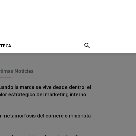
OTECA
ltimas Noticias
uando la marca se vive desde dentro: el
alor estratégico del marketing interno
a metamorfosis del comercio minorista