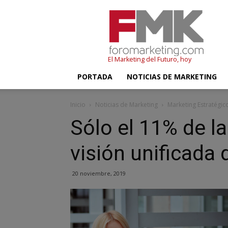
FMK
–
Foromarketing
El Marketing del Futuro, hoy
PORTADA
NOTICIAS DE MARKETING
Inicio
Noticias de Marketing
Marketing Estratégic
Sólo el 11% de l
visión unificada 
20 noviembre, 2019