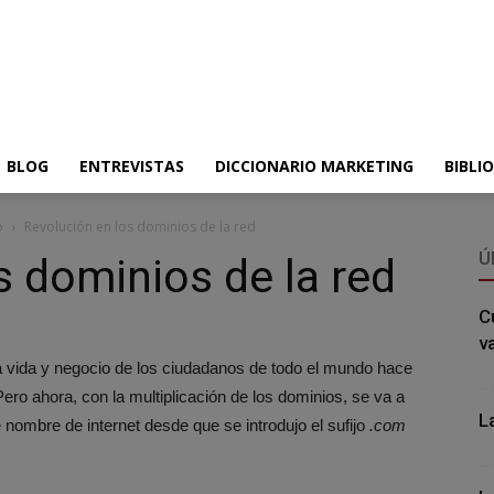
BLOG
ENTREVISTAS
DICCIONARIO MARKETING
BIBLI
o
Revolución en los dominios de la red
Ú
s dominios de la red
C
v
la vida y negocio de los ciudadanos de todo el mundo hace
ero ahora, con la multiplicación de los dominios, se va a
L
 nombre de internet desde que se introdujo el sufijo
.com