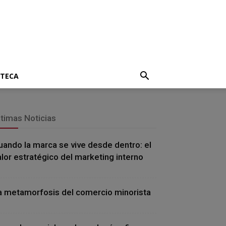
OTECA
ltimas Noticias
uando la marca se vive desde dentro: el
alor estratégico del marketing interno
a metamorfosis del comercio minorista