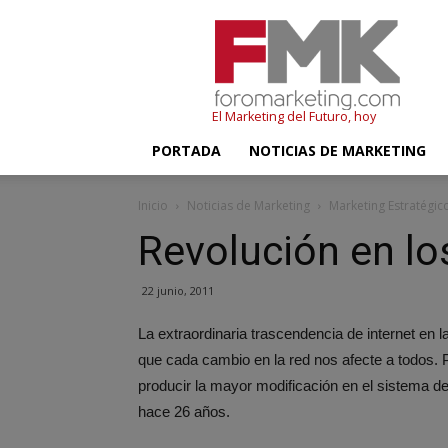
FMK
–
Foromarketing
El Marketing del Futuro, hoy
PORTADA
NOTICIAS DE MARKETING
Inicio
Noticias de Marketing
Marketing Estratégic
Revolución en lo
22 junio, 2011
La extraordinaria trascendencia de internet en 
que cada cambio en la red nos afecte a todos. P
producir la mayor modificación en el sistema de
hace 26 años.