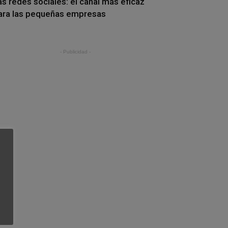
as redes sociales: el canal más eficaz
ara las pequeñas empresas
- Publicidad -