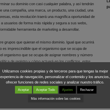
L
minar su dominio con casi cualquier palabra, y así tendrán
p
 de una compañía, una marca, un producto, una ciudad, una
presas, esta revolución traerá una magnífica oportunidad de
er a usuarios de forma más rápida y segura a sus webs,
rmidable herramienta de marketing a desarrollar.
e grupos que quieran el mismo dominio. Igual que ocurrirá
o es imprescindible que el organismo que se ocupa de
e el organismo que se ocupa de asignar nombres y número
olítica de registro y cómo actuará en los conflictos, entre
os que afecten a sensibilidades religiosas y, en general, a
Utilizamos cookies propias y de terceros para que tengas la mejor
experiencia de navegación, personalizar el contenido y los anuncios,
ofrecer funciones de redes sociales y analizar nuestro tráfico.
Aceptar
Aceptar Todo
Ajustes
Rechazar
Más información sobre las cookies