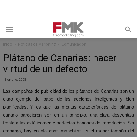
Inicio
Noticias de Marketing
Comunicación
Plátano de Canarias: hacer
virtud de un defecto
5 enero, 2008
Las campañas de publicidad de los plátanos de Canarias son un
claro ejemplo del papel de las acciones inteligentes y bien
planificadas. Y es que las motitas características del plátano
canario parecieron ser, en un principio, una clara desventaja
frente a las estéticamente perfectas bananas de importación. Sin
embargo, hoy en día esas manchitas y el menor tamaño del