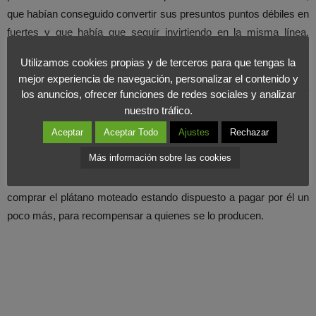
que habían conseguido convertir sus presuntos puntos débiles en
fuertes y que había que seguir invirtiendo en la misma línea.
Decidieron ,por tanto, contratar a Karlos Arguiñano, el cocinero de
Utilizamos cookies propias y de terceros para que tengas la
moda, para que destacase las magníficas cualidades del plátano
mejor experiencia de navegación, personalizar el contenido y
de canarias, que, aunque más feo en apariencia, era de mucha
los anuncios, ofrecer funciones de redes sociales y analizar
más calidad. Así comenzaron a etiquetar las piezas de fruta, de
nuestro tráfico.
tal manera que fuera más fácil su reconocimiento.
Aceptar
Aceptar Todo
Ajustes
Rechazar
De esta manera, han ganado prestigio, tienen el 88% del mercado
Más información sobre las cookies
español y ahora se proponen dar un paso más: tras consolidarse,
quieren que el consumidor se decante verdaderamente por
comprar el plátano moteado estando dispuesto a pagar por él un
poco más, para recompensar a quienes se lo producen.