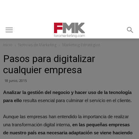
Inicio
Noticias de Marketing
Marketing Estratégico
Pasos para digitalizar
cualquier empresa
18 junio, 2015
Analizar la gestión del negocio y hacer uso de la tecnología
para ello
resulta esencial para culminar el servicio en el cliente
.
Aunque las empresas han entendido la importancia de realizar
una transformación digital interna,
en las pequeñas empresas
de nuestro país esa necesaria adaptación se viene haciendo