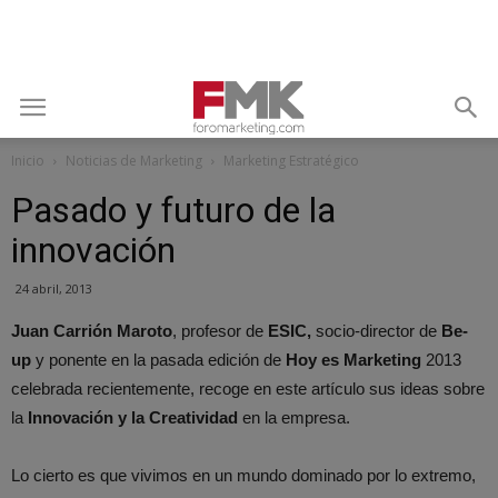
Inicio
Noticias de Marketing
Marketing Estratégico
Pasado y futuro de la
innovación
24 abril, 2013
Juan Carrión Maroto
, profesor de
ESIC,
socio-director de
Be-
up
y ponente en la pasada edición de
Hoy es Marketing
2013
celebrada recientemente, recoge en este artículo sus ideas sobre
la
Innovación y la Creatividad
en la empresa.
Lo cierto es que vivimos en un mundo dominado por lo extremo,